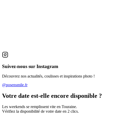
→
Livre d’Or Audio – Rouge
139.00
€
→
Livre d’Or Audio – Jaune
139.00
€
→
Suivez-nous sur Instagram
Découvrez nos actualités, coulisses et inspirations photo !
@posensmile.fr
Votre date est-elle encore disponible ?
Les weekends se remplissent vite en Touraine.
Vérifiez la disponibilité de votre date en 2 clics.